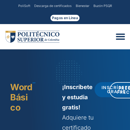
Ir
PoliSoft
Descarga de certificados
Bienestar
Buzón PSQR
al
contenido
Pagos en Línea
Word
¡Inscríbete
INSCRÍBET
PRE
GRATIS
FRE
Bási
y estudia
co
gratis!
Adquiere tu
certificado