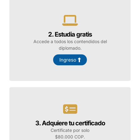
o ICONTEC, formateando textos, gestionando
secciones, insertando y dando formato a diferentes
objetos, creando tablas de contenido de manera
automática y gestionando el uso de hipervínculos,
fórmulas básicas en tablas, referencias y notas al
2. Estudia gratis
pie.
Accede a todos los contendidos del
diplomado.
Al finalizar el diplomado, le habrá dado un giro de
180 grados a la realización y presentación de sus
Ingreso
trabajos escritos, ahorrando tiempo, aumentando la
productividad y la capacidad de gestionar
documentos, mejorando, además, la presentación
de los mismos.
Dirigido a t
écnicos, tecnólogos y
profesionales de todas las áreas
del conocimiento.
3. Adquiere tu certificado
Certifícate por solo
$80.000 COP.