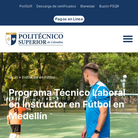
Ir
PoliSoft
Descarga de certificados
Bienestar
Buzón PSQR
al
contenido
Pagos en Línea
Inicio
»
Instructor en Fútbol
Programa Técnico Laboral
en Instructor en Fútbol en
Medellín