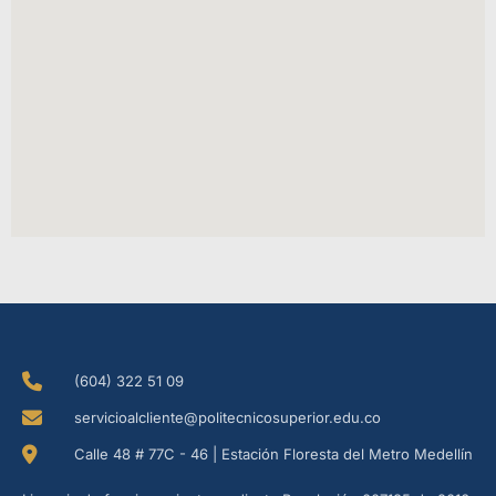
(604) 322 51 09
servicioalcliente@politecnicosuperior.edu.co
Calle 48 # 77C - 46 | Estación Floresta del Metro Medellín