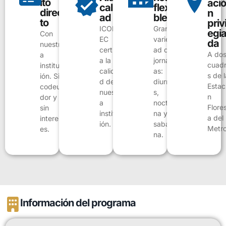
ito
ació
flexi
calid
direc
n
bles
ad
to
privi
Gran
ICONT
egi
Con
varied
EC
da
nuestr
ad de
certific
A do
a
jornad
a la
cuad
instituc
as:
calida
s de l
ión. Sin
diurna
d de
Estac
codeu
s,
nuestr
n
dor y
noctur
a
Flore
sin
na y
instituc
a del
interes
sabati
ión.
Metro
es.
na.
Información del programa