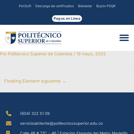
Ir
PoliSoft
Descarga de certificados
Bienestar
Buzón PSQR
al
contenido
Pagos en Línea
Por
Politécnico Superior de Colombia
/
19 mayo, 2025
Floating Element siguiente
→
(604) 322 51 09
servicioalcliente@politecnicosuperior.edu.co
Calle 48 # 77C - 46 | Estación Floresta del Metro Medellín