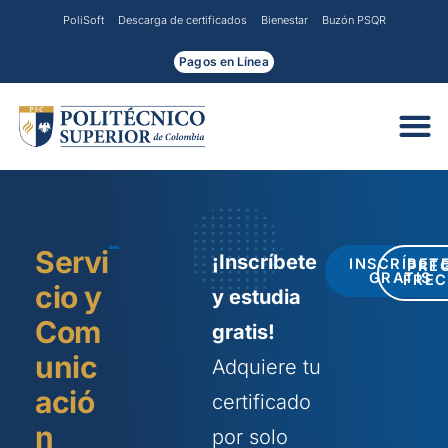
Ir
PoliSoft
Descarga de certificados
Bienestar
Buzón PSQR
al
contenido
Pagos en Línea
Servi
¡Inscríbete
INSCRÍBET
PRE
GRATIS
FREC
cio y
y estudia
Com
gratis!
unic
Adquiere tu
ació
certificado
n
por solo