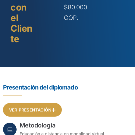
con
$80.000
el
COP.
Clien
te
Presentación del diplomado
VER PRESENTACIÓN
Metodología
Educación a distancia en modalidad virtual.