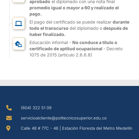
aprobado
el diplomado con una nota final
promedio igual o mayor a 60 y realizado el
pago.
El pago del certificado se puede realizar
durante
todo el transcurso
del diplomado o
después de
haber finalizado.
Educación informal -
No conduce a título o
certificado de aptitud ocupacional
- Decreto
1075 de 2015 (artículo 2.6.6.8)
(604) 322 51 09
servicioalcliente@politecnicosuperior.edu.co
Calle 48 # 77C - 46 | Estación Floresta del Metro Medellín