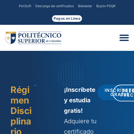
Ir
PoliSoft
Descarga de certificados
Bienestar
Buzón PSQR
al
contenido
Pagos en Línea
Régi
¡Inscríbete
INSCRÍBET
PRE
GRATIS
FRE
men
y estudia
Disci
gratis!
plina
Adquiere tu
rio
certificado