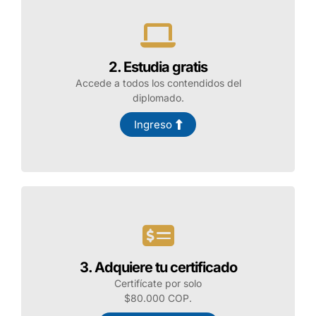
Dirigido a psicólogos y
estudiantes de psicología;
profesionales y estudiantes de
programas afines a las ciencias
2. Estudia gratis
del deporte; deportistas y demás
Accede a todos los contendidos del
personas interesadas en el
diplomado.
aprendizaje de la psicología
deportiva.
Ingreso
¡Inscríbete!
3. Adquiere tu certificado
Certifícate por solo
$80.000 COP.