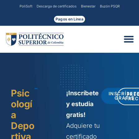
Ir
PoliSoft
Descarga de certificados
Bienestar
Buzón PSQR
al
contenido
Pagos en Línea
Psic
¡Inscríbete
INSCRÍBET
PRE
GRATIS
FRE
ologí
y estudia
a
gratis!
Depo
Adquiere tu
rtiva
certificado