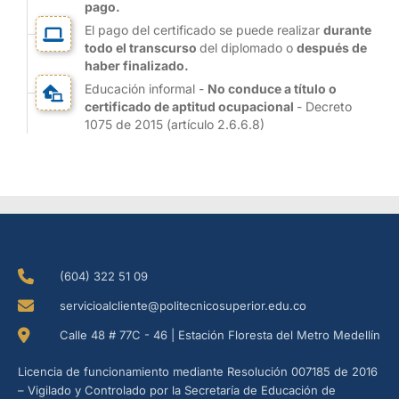
pago.
El pago del certificado se puede realizar
durante
todo el transcurso
del diplomado o
después de
haber finalizado.
Educación informal -
No conduce a título o
certificado de aptitud ocupacional
- Decreto
1075 de 2015 (artículo 2.6.6.8)
(604) 322 51 09
servicioalcliente@politecnicosuperior.edu.co
Calle 48 # 77C - 46 | Estación Floresta del Metro Medellín
Licencia de funcionamiento mediante Resolución 007185 de 2016
– Vigilado y Controlado por la Secretaría de Educación de