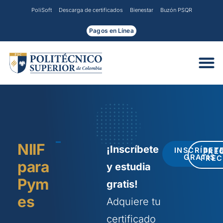
Ir
PoliSoft
Descarga de certificados
Bienestar
Buzón PSQR
al
contenido
Pagos en Línea
NIIF
¡Inscríbete
INSCRÍBET
PRE
GRATIS
FRE
para
y estudia
Pym
gratis!
es
Adquiere tu
certificado