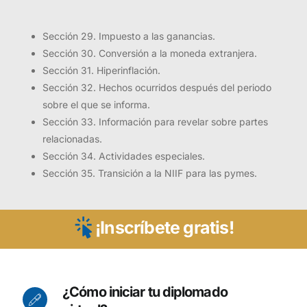
Sección 29. Impuesto a las ganancias.
Sección 30. Conversión a la moneda extranjera.
Sección 31. Hiperinflación.
Sección 32. Hechos ocurridos después del periodo
sobre el que se informa.
Sección 33. Información para revelar sobre partes
relacionadas.
Presentación
Sección 34. Actividades especiales.
Sección 35. Transición a la NIIF para las pymes.
En el presente diplomado buscamos brindar a los
estudiantes las herramientas necesarias para la
comprensión y aplicación de las Normas
Internacionales de Información Financiera en las
¡Inscríbete gratis!
Pequeñas y Medianas Entidades (NIIF para
pymes).
Para lograr una mejor comprensión, introduciremos
¿Cómo iniciar tu diplomado
en un orden lógico y secuencial los conceptos y