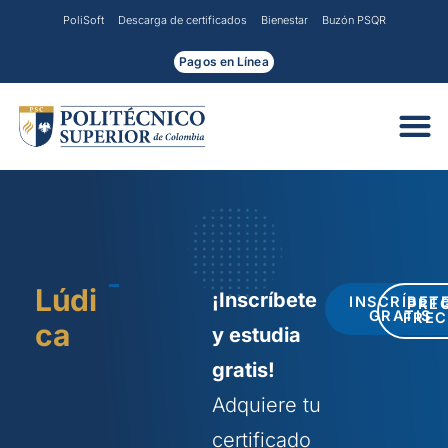
Ir
PoliSoft
Descarga de certificados
Bienestar
Buzón PSQR
al
contenido
Pagos en Línea
Lúdi
¡Inscríbete
INSCRÍBET
PRE
GRATIS
FREC
ca
y estudia
gratis!
Adquiere tu
certificado