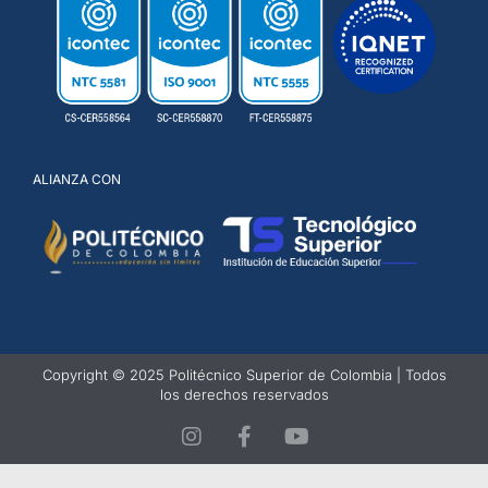
ALIANZA CON
Copyright © 2025 Politécnico Superior de Colombia | Todos
los derechos reservados
I
F
Y
n
a
o
s
c
u