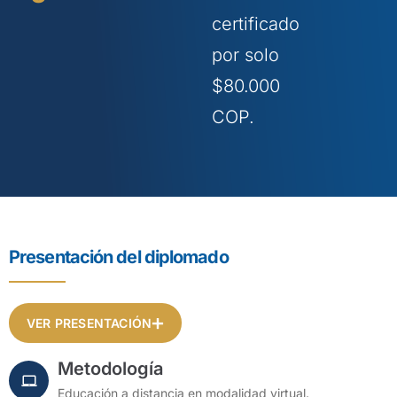
certificado
por solo
$80.000
COP.
Presentación del diplomado
VER PRESENTACIÓN
Metodología
Educación a distancia en modalidad virtual.