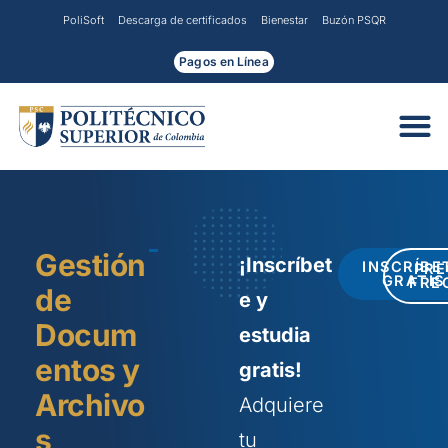
Ir
PoliSoft
Descarga de certificados
Bienestar
Buzón PSQR
al
contenido
Pagos en Línea
Gestión
¡Inscríbet
INSCRÍBE
PR
GRATIS
FRE
de
e y
Docum
estudia
entos y
gratis!
Archivo
Adquiere
s
tu