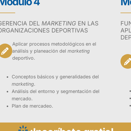
Módulo 4
Mó
ra crear espacios de conocimiento propios de las personas
 gerencia y la administración deportiva.
GERENCIA DEL
MARKETING
EN LAS
FU
proceso de aprendizaje, cada módulo de formación (semana)
ORGANIZACIONES DEPORTIVAS
AP
 comprende el desarrollo de los contenidos temáticos. Ade
DE
ideos y otros recursos didácticos que contribuyen con su 
Aplicar procesos metodológicos en el
o en la alta gerencia deportiva.
análisis y planeación del
marketing
deportivo.
icenciados o profesionales del deporte, técnicos o te
to deportivo o afines, estudiantes en educación físic
Conceptos básicos y generalidades del
ines, con responsabilidades laborales en el campo de
marketing
.
stración deportiva.
Análisis del entorno y segmentación del
mercado.
Plan de mercadeo.
¡Inscríbete!