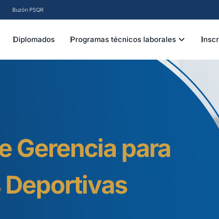
Buzón PSQR
EN INSTITUCIÓN
OPEN PRO
Diplomados
Programas técnicos laborales
Insc
 Gerencia para
 Deportivas