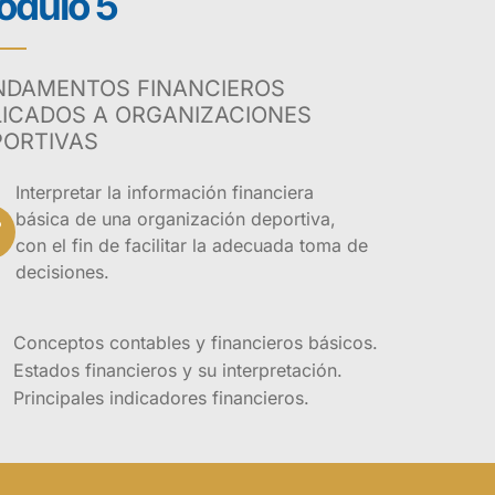
dulo 5
 que se relacionan
NDAMENTOS FINANCIEROS
 cuenta con una
LICADOS A ORGANIZACIONES
más, el diplomado
PORTIVAS
aporte pedagógico
Interpretar la información financiera
básica de una organización deportiva,
con el fin de facilitar la adecuada toma de
cnólogos en
decisiones.
a o
 la gerencia
Conceptos contables y financieros básicos.
Estados financieros y su interpretación.
Principales indicadores financieros.