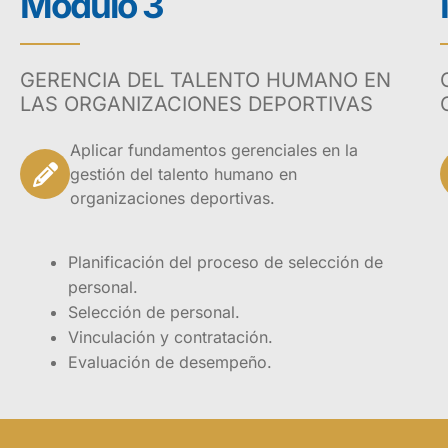
Módulo 3
organizaciones, pa
con el oficio de la
GERENCIA DEL TALENTO HUMANO EN
Para facilitar el 
LAS ORGANIZACIONES DEPORTIVAS
guía didáctica que
contiene algunos v
Aplicar fundamentos gerenciales en la
al proceso formativ
gestión del talento humano en
organizaciones deportivas.
Dirigido a l
entrenamien
Planificación del proceso de selección de
carreras af
personal.
y la admini
Selección de personal.
Vinculación y contratación.
Evaluación de desempeño.