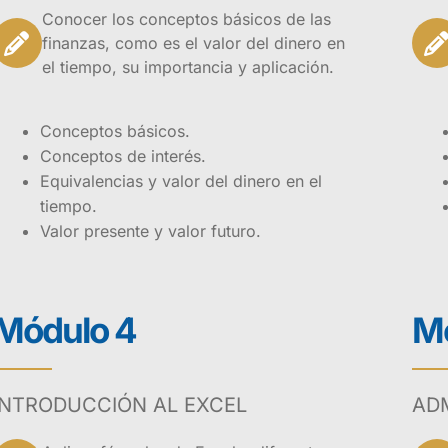
Conocer los conceptos básicos de las
finanzas, como es el valor del dinero en
el tiempo, su importancia y aplicación.
Conceptos básicos.
Conceptos de interés.
Equivalencias y valor del dinero en el
tiempo.
Valor presente y valor futuro.
Módulo 4
Mó
nanzas para no Financieros busca brindar a los estudiantes 
elementos y herramientas necesarios para comprender las f
INTRODUCCIÓN AL EXCEL
ADM
inos sencillos que no requieren de un conocimiento financi