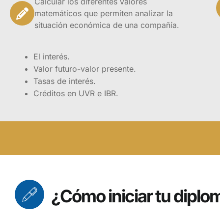
Calcular los diferentes valores
El diplomado cuent
matemáticos que permiten analizar la
con una duración t
situación económica de una compañía.
didáctico que facili
El interés.
El diplomad
Valor futuro-valor presente.
formacione
Tasas de interés.
en aprende
Créditos en UVR e IBR.
actuales.
¿Cómo iniciar tu diplo