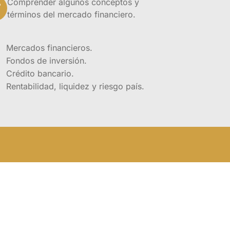
Comprender algunos conceptos y
ulos de formación,
términos del mercado financiero.
rial académico y
Mercados financieros.
Fondos de inversión.
ntes
Crédito bancario.
con interés
Rentabilidad, liquidez y riesgo país.
financieros