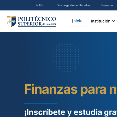
Ir
PoliSoft
Descarga de certificados
Bienestar
al
contenido
OP
Inicio
Institución
Finanzas para n
¡Inscríbete y estudia gra