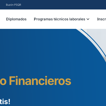
Buzón PSQR
EN INSTITUCIÓN
OPEN PRO
Diplomados
Programas técnicos laborales
Insc
o Financieros
tis!