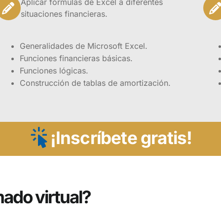
Aplicar fórmulas de Excel a diferentes
a con una estructura curricular que se divide en cinco mód
situaciones financieras.
otal de cinco semanas, además presenta un excelente mate
ta el aprendizaje significativo en el estudiante.
Generalidades de Microsoft Excel.
Funciones financieras básicas.
o está dirigido a profesionales, ejecutivos con difere
Funciones lógicas.
s académicas, sin conocimientos previos en finanzas 
Construcción de tablas de amortización.
r y capacitarse en fundamentos básicos y conceptos 
¡Inscríbete gratis!
¡Inscríbete!
mado virtual?