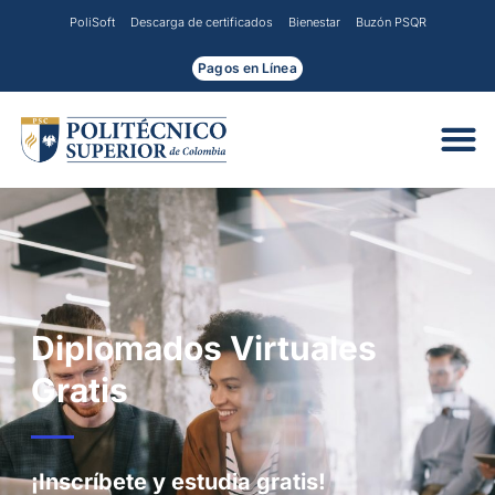
Ir
PoliSoft
Descarga de certificados
Bienestar
Buzón PSQR
al
contenido
Pagos en Línea
Diplomados Virtuales
Gratis
¡Inscríbete y estudia gratis!