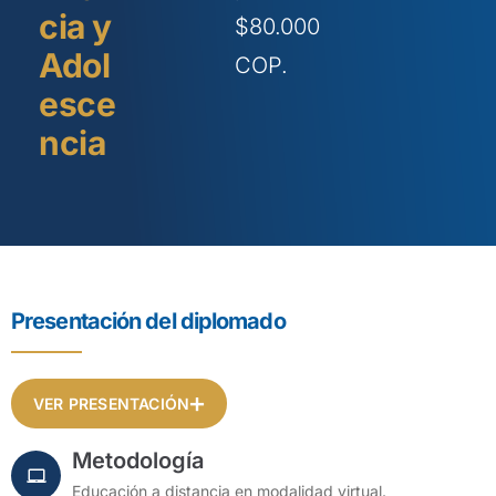
cia y
$80.000
Adol
COP.
esce
ncia
Presentación del diplomado
VER PRESENTACIÓN
Metodología
Educación a distancia en modalidad virtual.