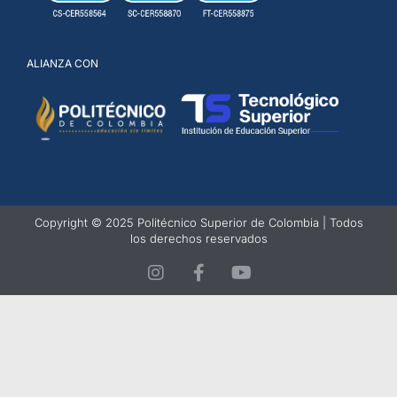
ALIANZA CON
Copyright © 2025 Politécnico Superior de Colombia | Todos
los derechos reservados
I
F
Y
n
a
o
s
c
u
t
e
t
a
b
u
g
o
b
r
o
e
a
k