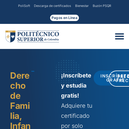
Ir
PoliSoft
Descarga de certificados
Bienestar
Buzón PSQR
al
contenido
Pagos en Línea
Dere
¡Inscríbete
INSCRÍBET
PRE
GRATIS
FREC
cho
y estudia
de
gratis!
Fami
Adquiere tu
lia,
certificado
Infan
por solo