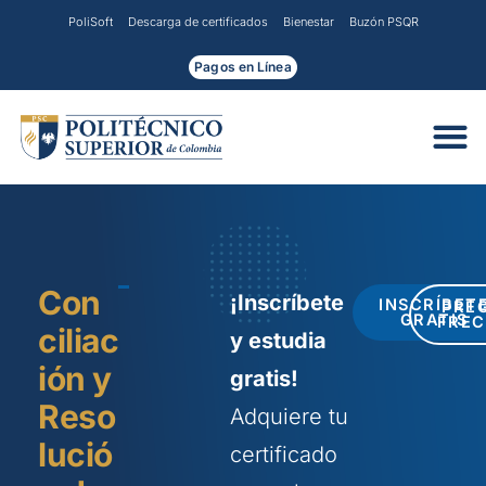
Ir
PoliSoft
Descarga de certificados
Bienestar
Buzón PSQR
al
contenido
Pagos en Línea
Con
¡Inscríbete
INSCRÍBET
PRE
GRATIS
FREC
ciliac
y estudia
ión y
gratis!
Reso
Adquiere tu
lució
certificado