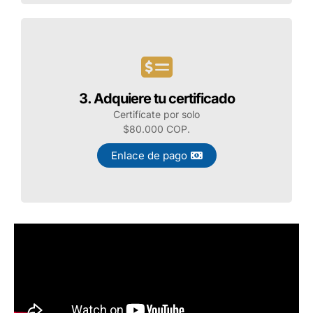
como conciliadores o gestionar conflictos en
diversos ámbitos sociales, comunitarios,
empresariales o institucionales, para promover una
cultura de paz y diálogo constructivo.
Dirigido a profesionales en
3. Adquiere tu certificado
derecho, profesionales en general
Certifícate por solo
y no profesionales que deseen
$80.000 COP.
incursionar en el área de la
conciliación.
Enlace de pago
¡Inscríbete!