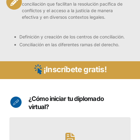
conciliación que facilitan la resolución pacífica de
conflictos y el acceso a la justicia de manera
efectiva y en diversos contextos legales.
Definición y creación de los centros de conciliación.
Conciliación en las diferentes ramas del derecho.
¡Inscríbete gratis!
¿Cómo iniciar tu diplomado
Presentación
virtual?
El diplomado en Conciliación y Resolución de
Conflictos tiene como propósito brindar a los
participantes una formación integral en los
principios, herramientas y procedimientos
necesarios para gestionar conflictos de manera