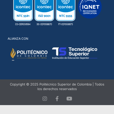
ALIANZA CON
Copyright © 2025 Politécnico Superior de Colombia | Todos
los derechos reservados
I
F
Y
n
a
o
s
c
u
t
e
t