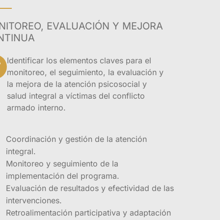
NITOREO, EVALUACIÓN Y MEJORA
urge como respuesta
NTINUA
s para abordar las
olombia ha
Identificar los elementos claves para el
aso un gran número
monitoreo, el seguimiento, la evaluación y
la mejora de la atención psicosocial y
salud integral a víctimas del conflicto
tencia a estas
armado interno.
nstrucción de paz
otar a los
Coordinación y gestión de la atención
 les permitan
integral.
egales de las
Monitoreo y seguimiento de la
nales estarán
implementación del programa.
justa y pacífica,
ica.
Evaluación de resultados y efectividad de las
intervenciones.
Retroalimentación participativa y adaptación