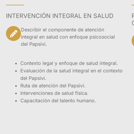
Presentación
INTERVENCIÓN INTEGRAL EN SALUD
El diplomado en At
a la necesidad imp
Describir el componente de atención
complejas problemá
integral en salud con enfoque psicosocial
experimentado déca
del Papsivi.
de víctimas que req
Contexto legal y enfoque de salud integral.
Este diplomado se 
Evaluación de la salud integral en el contexto
poblaciones vulnera
del Papsivi.
en Colombia. A tra
Ruta de atención del Papsivi.
participantes con h
abordar de manera e
Intervenciones de salud física.
víctimas del confli
Capacitación del talento humano.
preparados para co
donde se respeten