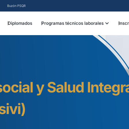
Buzón PSQR
EN INSTITUCIÓN
OPEN PRO
Diplomados
Programas técnicos laborales
Insc
ocial y Salud Integr
ivi)