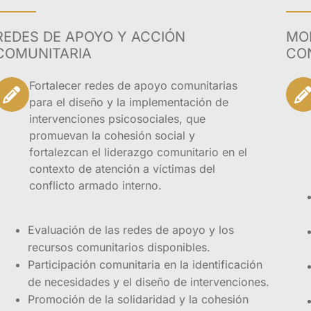
REDES DE APOYO Y ACCIÓN
MO
ención Psicosocial y Salud Integral a Víctimas (Papsivi) s
COMUNITARIA
CO
erante de contar con profesionales debidamente capacitado
ticas derivadas del conflicto armado interno en el país. C
Fortalecer redes de apoyo comunitarias
das de violencia y confrontación, que han dejado a su p
para el diseño y la implementación de
uieren atención integral y especializada.
intervenciones psicosociales, que
promuevan la cohesión social y
fundamenta en el compromiso ético y moral de brindar asis
fortalezcan el liderazgo comunitario en el
bles, promoviendo la reconciliación, la reparación y la co
contexto de atención a víctimas del
vés de una formación teórico-práctica, el programa busca d
conflicto armado interno.
erramientas interdisciplinarias y enfoques humanitarios que
fectiva las necesidades físicas, psicológicas, sociales y l
Evaluación de las redes de apoyo y los
cto armado interno. Al completar el diplomado, los profesio
recursos comunitarios disponibles.
ntribuir activamente a la construcción de una sociedad más 
Participación comunitaria en la identificación
 los derechos humanos y se promueva la convivencia armón
de necesidades y el diseño de intervenciones.
Promoción de la solidaridad y la cohesión