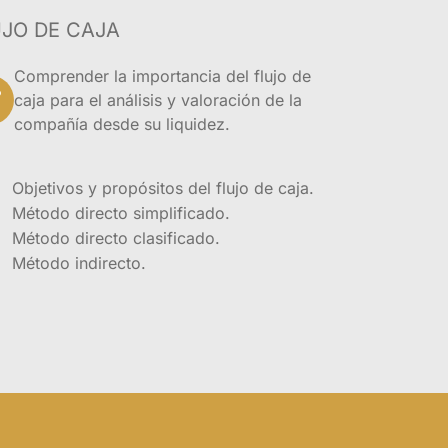
tación de los
JO DE CAJA
para la
Comprender la importancia del flujo de
caja para el análisis y valoración de la
e nos permitirá
compañía desde su liquidez.
necesario reconocer
ra qué lo hace; así
ecta su libre
Objetivos y propósitos del flujo de caja.
las fortalezas y
Método directo simplificado.
Método directo clasificado.
Método indirecto.
a, gerentes,
erar
inancieros
pacto y