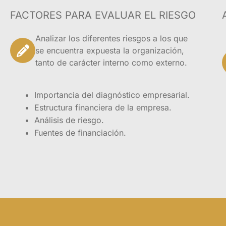
empresa, la estruct
FACTORES PARA EVALUAR EL RIESGO
indicadores del neg
maximización de la
Analizar los diferentes riesgos a los que
se encuentra expuesta la organización,
Es necesario, adem
tanto de carácter interno como externo.
identificar los rec
cuál es la activida
como todos los fac
Importancia del diagnóstico empresarial.
funcionamiento. Est
Estructura financiera de la empresa.
minimicen las debil
Análisis de riesgo.
Fuentes de financiación.
Dirigido a 
«
key acco
nuevos con
y
administr
liderazgo 