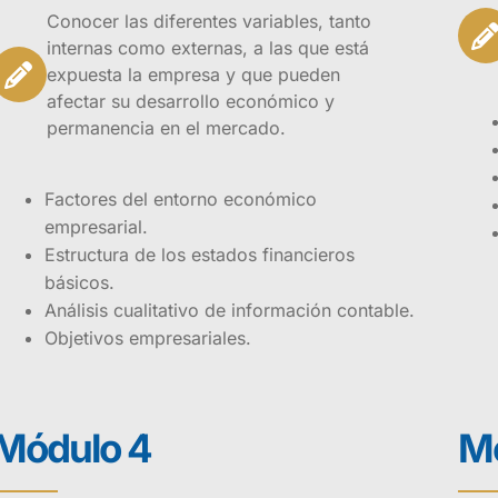
Conocer las diferentes variables, tanto
internas como externas, a las que está
expuesta la empresa y que pueden
afectar su desarrollo económico y
permanencia en el mercado.
Factores del entorno económico
empresarial.
Estructura de los estados financieros
básicos.
Análisis cualitativo de información contable.
Objetivos empresariales.
Módulo 4
Mó
l en Análisis Financiero Organizacional busca brindar los c
entos técnicos sobre el entendimiento del entorno económi