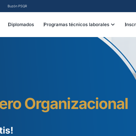
Buzón PSQR
EN INSTITUCIÓN
OPEN PRO
Diplomados
Programas técnicos laborales
Insc
iero Organizacional
tis!