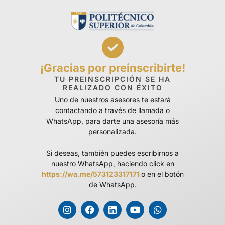
¡Gracias por preinscribirte!
TU PREINSCRIPCIÓN SE HA
REALIZADO CON ÉXITO
Uno de nuestros asesores te estará
contactando a través de llamada o
WhatsApp, para darte una asesoría más
personalizada.
Si deseas, también puedes escribirnos a
nuestro WhatsApp, haciendo click en
https://wa.me/573123317171
o en el botón
de WhatsApp.
I
F
L
Y
W
n
a
i
o
h
s
c
n
u
a